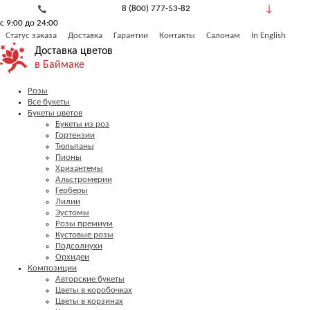
8 (800) 777-53-82
с 9:00 до 24:00
Обратный звонок
Статус заказа
Доставка
Гарантии
Контакты
Салонам
In English
Доставка цветов
в Баймаке
Розы
Все букеты
Букеты цветов
Букеты из роз
Гортензии
Тюльпаны
Пионы
Хризантемы
Альстромерии
Герберы
Лилии
Эустомы
Розы премиум
Кустовые розы
Подсолнухи
Орхидеи
Композиции
Авторские букеты
Цветы в коробочках
Цветы в корзинах