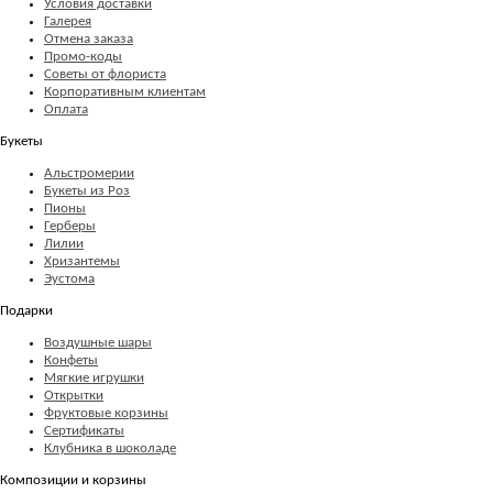
Условия доставки
Галерея
Отмена заказа
Промо-коды
Советы от флориста
Корпоративным клиентам
Оплата
Букеты
Альстромерии
Букеты из Роз
Пионы
Герберы
Лилии
Хризантемы
Эустома
Подарки
Воздушные шары
Конфеты
Мягкие игрушки
Открытки
Фруктовые корзины
Сертификаты
Клубника в шоколаде
Композиции и корзины