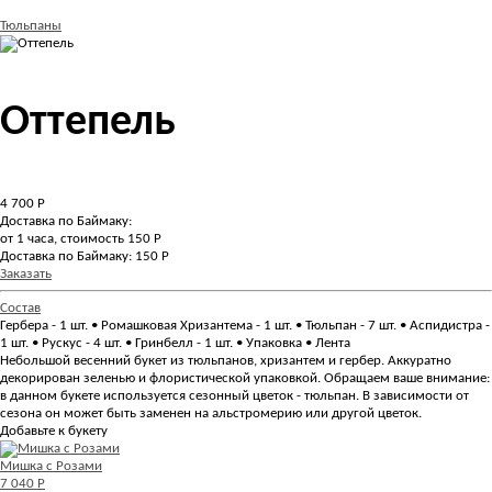
Тюльпаны
Оттепель
4 700
Р
Доставка по Баймаку:
от 1 часа, стоимость 150 Р
Доставка по Баймаку: 150 Р
Заказать
Состав
Гербера - 1 шт. • Ромашковая Хризантема - 1 шт. • Тюльпан - 7 шт. • Аспидистра -
1 шт. • Рускус - 4 шт. • Гринбелл - 1 шт. • Упаковка • Лента
Небольшой весенний букет из тюльпанов, хризантем и гербер. Аккуратно
декорирован зеленью и флористической упаковкой. Обращаем ваше внимание:
в данном букете используется сезонный цветок - тюльпан. В зависимости от
сезона он может быть заменен на альстромерию или другой цветок.
Добавьте к букету
Мишка с Розами
7 040 Р