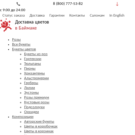
8 (800) 777-53-82
с 9:00 до 24:00
Обратный звонок
Статус заказа
Доставка
Гарантии
Контакты
Салонам
In English
Доставка цветов
в Баймаке
Розы
Все букеты
Букеты цветов
Букеты из роз
Гортензии
Тюльпаны
Пионы
Хризантемы
Альстромерии
Герберы
Лилии
Эустомы
Розы премиум
Кустовые розы
Подсолнухи
Орхидеи
Композиции
Авторские букеты
Цветы в коробочках
Цветы в корзинах