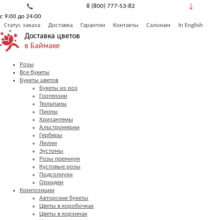
8 (800) 777-53-82
с 9:00 до 24:00
Обратный звонок
Статус заказа
Доставка
Гарантии
Контакты
Салонам
In English
Доставка цветов
в Баймаке
Розы
Все букеты
Букеты цветов
Букеты из роз
Гортензии
Тюльпаны
Пионы
Хризантемы
Альстромерии
Герберы
Лилии
Эустомы
Розы премиум
Кустовые розы
Подсолнухи
Орхидеи
Композиции
Авторские букеты
Цветы в коробочках
Цветы в корзинах