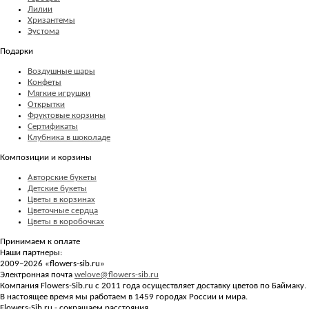
Лилии
Хризантемы
Эустома
Подарки
Воздушные шары
Конфеты
Мягкие игрушки
Открытки
Фруктовые корзины
Сертификаты
Клубника в шоколаде
Композиции и корзины
Авторские букеты
Детские букеты
Цветы в корзинах
Цветочные сердца
Цветы в коробочках
Принимаем к оплате
Наши партнеры:
2009–2026 «
flowers-sib.ru
»
Электронная почта
welove@flowers-sib.ru
Компания Flowers-Sib.ru с 2011 года осуществляет доставку цветов по Баймаку.
В настоящее время мы работаем в 1459 городах России и мира.
Flowers-Sib.ru - сокращаем расстояния.