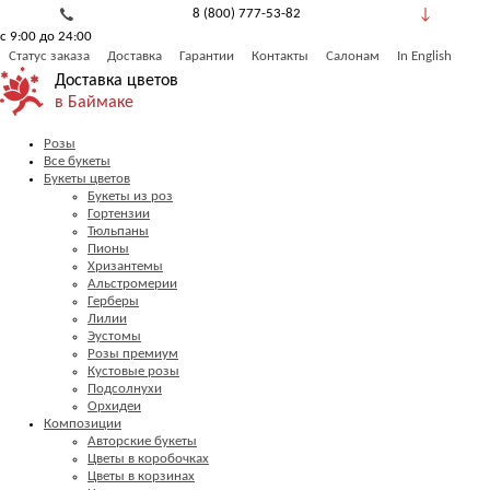
8 (800) 777-53-82
с 9:00 до 24:00
Обратный звонок
Статус заказа
Доставка
Гарантии
Контакты
Салонам
In English
Доставка цветов
в Баймаке
Розы
Все букеты
Букеты цветов
Букеты из роз
Гортензии
Тюльпаны
Пионы
Хризантемы
Альстромерии
Герберы
Лилии
Эустомы
Розы премиум
Кустовые розы
Подсолнухи
Орхидеи
Композиции
Авторские букеты
Цветы в коробочках
Цветы в корзинах