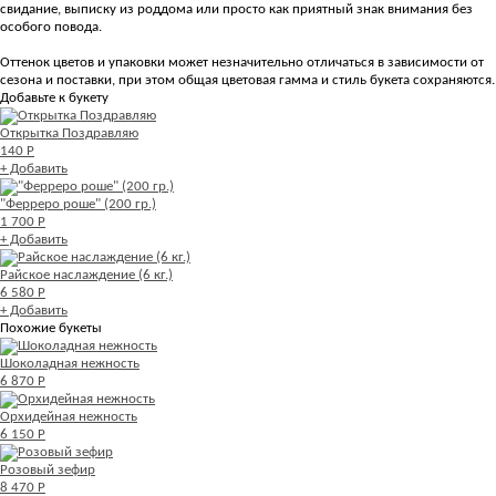
свидание, выписку из роддома или просто как приятный знак внимания без
особого повода.
Оттенок цветов и упаковки может незначительно отличаться в зависимости от
сезона и поставки, при этом общая цветовая гамма и стиль букета сохраняются.
Добавьте к букету
Открытка Поздравляю
140 Р
+ Добавить
"Ферреро роше" (200 гр.)
1 700 Р
+ Добавить
Райское наслаждение (6 кг.)
6 580 Р
+ Добавить
Похожие букеты
Шоколадная нежность
6 870 Р
Орхидейная нежность
6 150 Р
Розовый зефир
8 470 Р