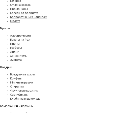
Галерея
Отмена заказа
Промо-коды
Советы от флориста
Корпоративным клиентам
Оплата
Букеты
Альстромерии
Букеты из Роз
Пионы
Герберы
Лилии
Хризантемы
Эустома
Подарки
Воздушные шары
Конфеты
Мягкие игрушки
Открытки
Фруктовые корзины
Сертификаты
Клубника в шоколаде
Композиции и корзины