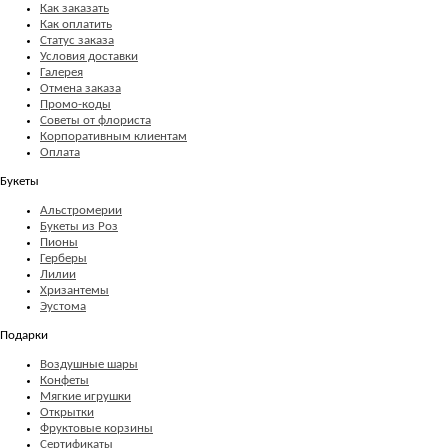
Как заказать
Как оплатить
Статус заказа
Условия доставки
Галерея
Отмена заказа
Промо-коды
Советы от флориста
Корпоративным клиентам
Оплата
Букеты
Альстромерии
Букеты из Роз
Пионы
Герберы
Лилии
Хризантемы
Эустома
Подарки
Воздушные шары
Конфеты
Мягкие игрушки
Открытки
Фруктовые корзины
Сертификаты