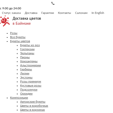
с 9:00 до 24:00
Статус заказа
Доставка
Гарантии
Контакты
Салонам
In English
Доставка цветов
в Баймаке
Розы
Все букеты
Букеты цветов
Букеты из роз
Гортензии
Тюльпаны
Пионы
Хризантемы
Альстромерии
Герберы
Лилии
Эустомы
Розы премиум
Кустовые розы
Подсолнухи
Орхидеи
Композиции
Авторские букеты
Цветы в коробочках
Цветы в корзинах