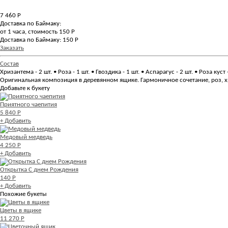
7 460
Р
Доставка по Баймаку:
от 1 часа, стоимость 150 Р
Доставка по Баймаку: 150 Р
Заказать
Состав
Хризантема - 2 шт. • Роза - 1 шт. • Гвоздика - 1 шт. • Аспарагус - 2 шт. • Роза ку
Оригинальная композиция в деревянном ящике. Гармоничное сочетание, роз, х
Добавьте к букету
Приятного чаепития
5 840 Р
+ Добавить
Медовый медведь
4 250 Р
+ Добавить
Открытка С днем Рождения
140 Р
+ Добавить
Похожие букеты
Цветы в ящике
11 270 Р