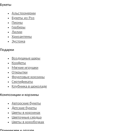
Букеты
Альстромерии
Букеты из Роз
Пионы
Герберы
Лилии
Хризантемы
Эустома
Подарки
Воздушные шары
Конфеты
Мягкие игрушки
Открытки
Фруктовые корзины
Сертификаты
Клубника в шоколаде
Композиции и корзины
Авторские букеты
Детские букеты
Цветы в корзинах
Цветочные сердца
Цветы в коробочках
Принимаем к оплате