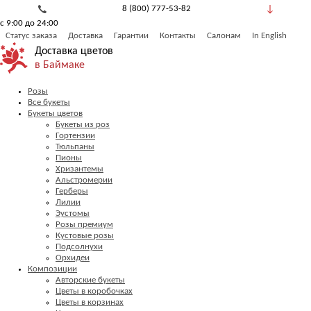
8 (800) 777-53-82
с 9:00 до 24:00
Обратный звонок
Статус заказа
Доставка
Гарантии
Контакты
Салонам
In English
Доставка цветов
в Баймаке
Розы
Все букеты
Букеты цветов
Букеты из роз
Гортензии
Тюльпаны
Пионы
Хризантемы
Альстромерии
Герберы
Лилии
Эустомы
Розы премиум
Кустовые розы
Подсолнухи
Орхидеи
Композиции
Авторские букеты
Цветы в коробочках
Цветы в корзинах