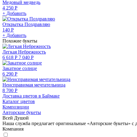
Медовый медведь
4 250 Р
+ Добавить
Открытка Поздравляю
140 Р
+ Добавить
Похожие букеты
Легкая Небрежность
6 618 Р
7 040 Р
Закатное солнце
6 290 Р
Неисправимая мечтательница
8 700 Р
Доставка цветов в Баймаке
Каталог цветов
Композиции
Авторские букеты
Всей Душой
Наша служба предлагает оригинальные «Авторские букеты» с д
Компания