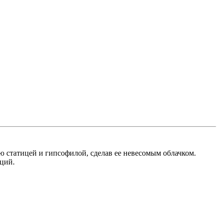
ю статицей и гипсофилой, сделав ее невесомым облачком.
оций.