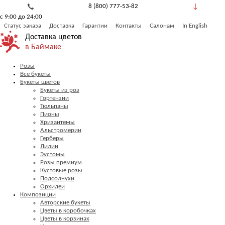
8 (800) 777-53-82
с 9:00 до 24:00
Обратный звонок
Статус заказа
Доставка
Гарантии
Контакты
Салонам
In English
Доставка цветов
в Баймаке
Розы
Все букеты
Букеты цветов
Букеты из роз
Гортензии
Тюльпаны
Пионы
Хризантемы
Альстромерии
Герберы
Лилии
Эустомы
Розы премиум
Кустовые розы
Подсолнухи
Орхидеи
Композиции
Авторские букеты
Цветы в коробочках
Цветы в корзинах