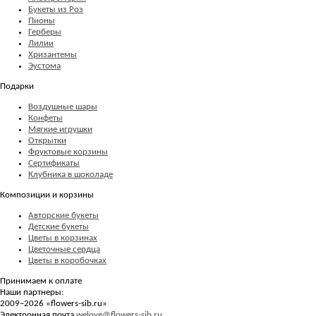
Букеты из Роз
Пионы
Герберы
Лилии
Хризантемы
Эустома
Подарки
Воздушные шары
Конфеты
Мягкие игрушки
Открытки
Фруктовые корзины
Сертификаты
Клубника в шоколаде
Композиции и корзины
Авторские букеты
Детские букеты
Цветы в корзинах
Цветочные сердца
Цветы в коробочках
Принимаем к оплате
Наши партнеры:
2009–2026 «
flowers-sib.ru
»
Электронная почта
welove@flowers-sib.ru