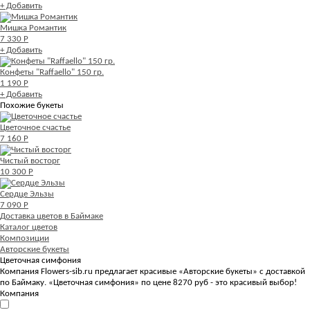
+ Добавить
Мишка Романтик
7 330 Р
+ Добавить
Конфеты "Raffaello" 150 гр.
1 190 Р
+ Добавить
Похожие букеты
Цветочное счастье
7 160 Р
Чистый восторг
10 300 Р
Сердце Эльзы
7 090 Р
Доставка цветов в Баймаке
Каталог цветов
Композиции
Авторские букеты
Цветочная симфония
Компания Flowers-sib.ru предлагает красивые «Авторские букеты» с доставкой
по Баймаку. «Цветочная симфония» по цене 8270 руб - это красивый выбор!
Компания