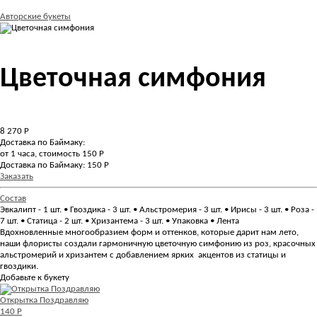
Авторские букеты
Цветочная симфония
8 270
Р
Доставка по Баймаку:
от 1 часа, стоимость 150 Р
Доставка по Баймаку: 150 Р
Заказать
Состав
Эвкалипт - 1 шт. • Гвоздика - 3 шт. • Альстромерия - 3 шт. • Ирисы - 3 шт. • Роза -
7 шт. • Статица - 2 шт. • Хризантема - 3 шт. • Упаковка • Лента
Вдохновленные многообразием форм и оттенков, которые дарит нам лето,
наши флористы создали гармоничную цветочную симфонию из роз, красочных
альстромерий и хризантем с добавлением ярких акцентов из статицы и
гвоздики.
Добавьте к букету
Открытка Поздравляю
140 Р