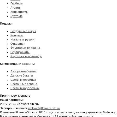
Герберы
Лилии
Хризантемы
Эустома
Подарки
Воздушные шары
Конфеты
Мягкие игрушки
Открытки
Фруктовые корзины
Сертификаты
Клубника в шоколаде
Композиции и корзины
Авторские букеты
Детские букеты
Цветы в корзинах
Цветочные сердца
Цветы в коробочках
Принимаем к оплате
Наши партнеры:
2009–2026 «
flowers-sib.ru
»
Электронная почта
welove@flowers-sib.ru
Компания Flowers-Sib.ru с 2011 года осуществляет доставку цветов по Баймаку.
В настоящее время мы работаем в 1459 городах России и мира.