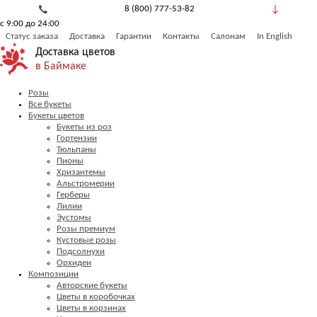
8 (800) 777-53-82
с 9:00 до 24:00
Обратный звонок
Статус заказа
Доставка
Гарантии
Контакты
Салонам
In English
Доставка цветов
в Баймаке
Розы
Все букеты
Букеты цветов
Букеты из роз
Гортензии
Тюльпаны
Пионы
Хризантемы
Альстромерии
Герберы
Лилии
Эустомы
Розы премиум
Кустовые розы
Подсолнухи
Орхидеи
Композиции
Авторские букеты
Цветы в коробочках
Цветы в корзинах