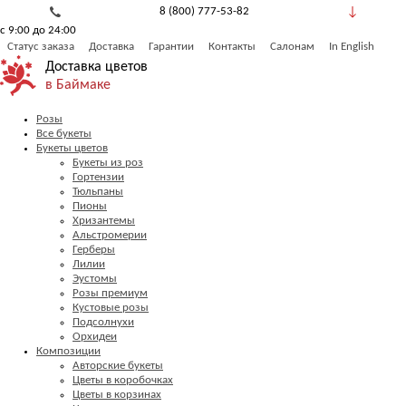
8 (800) 777-53-82
с 9:00 до 24:00
Обратный звонок
Статус заказа
Доставка
Гарантии
Контакты
Салонам
In English
Доставка цветов
в Баймаке
Розы
Все букеты
Букеты цветов
Букеты из роз
Гортензии
Тюльпаны
Пионы
Хризантемы
Альстромерии
Герберы
Лилии
Эустомы
Розы премиум
Кустовые розы
Подсолнухи
Орхидеи
Композиции
Авторские букеты
Цветы в коробочках
Цветы в корзинах