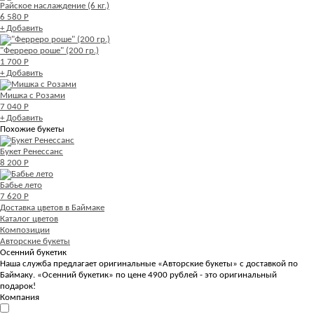
Райское наслаждение (6 кг.)
6 580 Р
+ Добавить
"Ферреро роше" (200 гр.)
1 700 Р
+ Добавить
Мишка с Розами
7 040 Р
+ Добавить
Похожие букеты
Букет Ренессанс
8 200 Р
Бабье лето
7 620 Р
Доставка цветов в Баймаке
Каталог цветов
Композиции
Авторские букеты
Осенний букетик
Наша служба предлагает оригинальные «Авторские букеты» с доставкой по
Баймаку. «Осенний букетик» по цене 4900 рублей - это оригинальный
подарок!
Компания