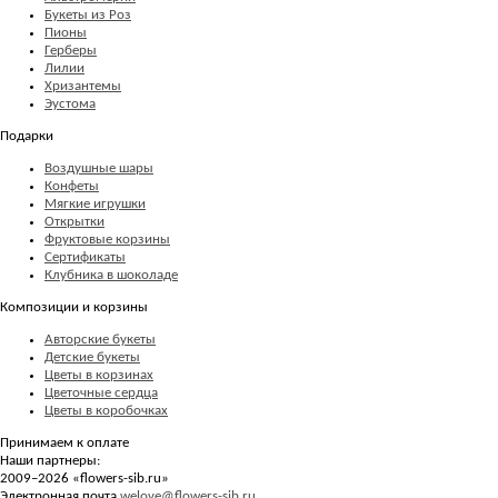
Букеты из Роз
Пионы
Герберы
Лилии
Хризантемы
Эустома
Подарки
Воздушные шары
Конфеты
Мягкие игрушки
Открытки
Фруктовые корзины
Сертификаты
Клубника в шоколаде
Композиции и корзины
Авторские букеты
Детские букеты
Цветы в корзинах
Цветочные сердца
Цветы в коробочках
Принимаем к оплате
Наши партнеры:
2009–2026 «
flowers-sib.ru
»
Электронная почта
welove@flowers-sib.ru