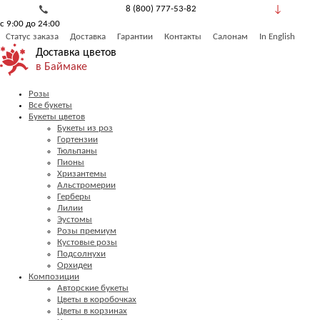
8 (800) 777-53-82
с 9:00 до 24:00
Обратный звонок
Статус заказа
Доставка
Гарантии
Контакты
Салонам
In English
Доставка цветов
в Баймаке
Розы
Все букеты
Букеты цветов
Букеты из роз
Гортензии
Тюльпаны
Пионы
Хризантемы
Альстромерии
Герберы
Лилии
Эустомы
Розы премиум
Кустовые розы
Подсолнухи
Орхидеи
Композиции
Авторские букеты
Цветы в коробочках
Цветы в корзинах