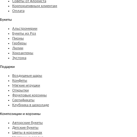
Советы от флориста
Корпоративным клиентам
Оплата
Букеты
Альстромерии
Букеты из Роз
Пионы
Герберы
Лилии
Хризантемы
Эустома
Подарки
Воздушные шары
Конфеты
Мягкие игрушки
Открытки
Фруктовые корзины
Сертификаты
Клубника в шоколаде
Композиции и корзины
Авторские букеты
Детские букеты
Цветы в корзинах