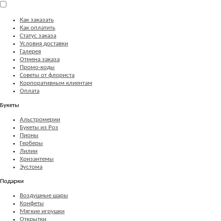
Как заказать
Как оплатить
Статус заказа
Условия доставки
Галерея
Отмена заказа
Промо-коды
Советы от флориста
Корпоративным клиентам
Оплата
Букеты
Альстромерии
Букеты из Роз
Пионы
Герберы
Лилии
Хризантемы
Эустома
Подарки
Воздушные шары
Конфеты
Мягкие игрушки
Открытки