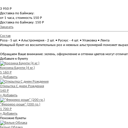
3 950
Р
Доставка по Баймаку:
от 1 часа, стоимость 150 Р
Доставка по Баймаку: 150 Р
Заказать
Состав
Роза - 5 шт. • Альстромерия - 2 шт. • Рускус - 4 шт. • Упаковка • Лента
Изящный букет из восхитительных роз и нежных альстромерий поможет вырази
Обращаем Ваше внимание: зелень, оформление и оттенки цветов могут отличать
Добавьте к букету
Корзина Баунти (4 кг.)
5 160 Р
+ Добавить
Открытка С днем Рождения
140 Р
+ Добавить
"Ферреро роше" (200 гр.)
1 700 Р
+ Добавить
Похожие букеты
Белые Облака