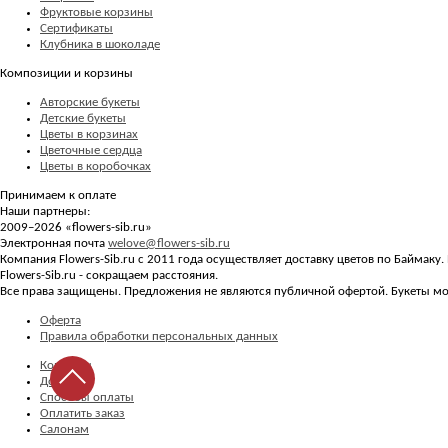
Фруктовые корзины
Сертификаты
Клубника в шоколаде
Композиции и корзины
Авторские букеты
Детские букеты
Цветы в корзинах
Цветочные сердца
Цветы в коробочках
Принимаем к оплате
Наши партнеры:
2009–2026 «
flowers-sib.ru
»
Электронная почта
welove@flowers-sib.ru
Компания Flowers-Sib.ru с 2011 года осуществляет доставку цветов по Баймаку
Flowers-Sib.ru - сокращаем расстояния.
Все права защищены. Предложения не являются публичной офертой. Букеты мог
Оферта
Правила обработки персональных данных
Контакты
Доставка
Способы оплаты
Оплатить заказ
Салонам