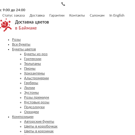
с 9:00 до 24:00
Статус заказа
Доставка
Гарантии
Контакты
Салонам
In English
Доставка цветов
в Баймаке
Розы
Все букеты
Букеты цветов
Букеты из роз
Гортензии
Тюльпаны
Пионы
Хризантемы
Альстромерии
Герберы
Лилии
Эустомы
Розы премиум
Кустовые розы
Подсолнухи
Орхидеи
Композиции
Авторские букеты
Цветы в коробочках
Цветы в корзинах