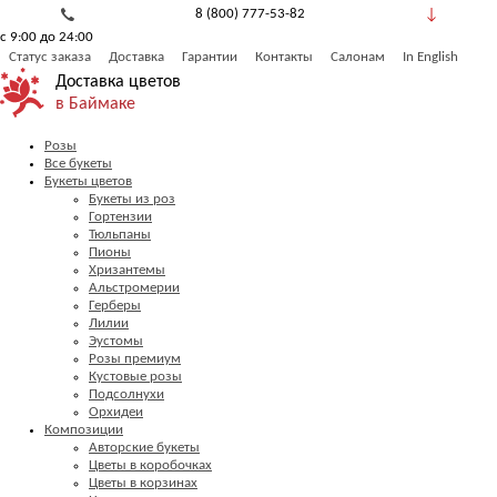
8 (800) 777-53-82
с 9:00 до 24:00
Обратный звонок
Статус заказа
Доставка
Гарантии
Контакты
Салонам
In English
Доставка цветов
в Баймаке
Розы
Все букеты
Букеты цветов
Букеты из роз
Гортензии
Тюльпаны
Пионы
Хризантемы
Альстромерии
Герберы
Лилии
Эустомы
Розы премиум
Кустовые розы
Подсолнухи
Орхидеи
Композиции
Авторские букеты
Цветы в коробочках
Цветы в корзинах