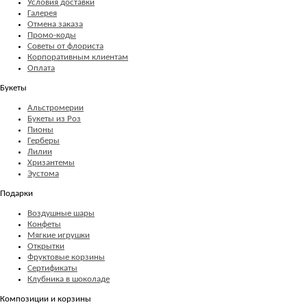
Условия доставки
Галерея
Отмена заказа
Промо-коды
Советы от флориста
Корпоративным клиентам
Оплата
Букеты
Альстромерии
Букеты из Роз
Пионы
Герберы
Лилии
Хризантемы
Эустома
Подарки
Воздушные шары
Конфеты
Мягкие игрушки
Открытки
Фруктовые корзины
Сертификаты
Клубника в шоколаде
Композиции и корзины