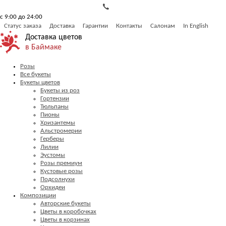
с 9:00 до 24:00
Статус заказа
Доставка
Гарантии
Контакты
Салонам
In English
Доставка цветов
в Баймаке
Розы
Все букеты
Букеты цветов
Букеты из роз
Гортензии
Тюльпаны
Пионы
Хризантемы
Альстромерии
Герберы
Лилии
Эустомы
Розы премиум
Кустовые розы
Подсолнухи
Орхидеи
Композиции
Авторские букеты
Цветы в коробочках
Цветы в корзинах