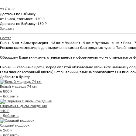
21 670
Р
Доставка по Баймаку:
от 1 часа, стоимость 150 Р
Доставка по Баймаку: 150 Р
Заказать
Состав
Пион - 5 шт. • Альстромерия - 13 шт. • Эвкалипт - 5 шт. • Эустома - 4 шт. • Роза -
Роскошная композиция для выражения самых благородных чувств. Такой подар
Обращаем Ваше внимание: оттенки цветов и оформления могут отличаться от фо
Пионы — сезонные цветы, перед оплатой обязательно уточняйте наличие у опе
Если пионов (сезонный цветок) нет в наличии, замена производится на пионо
Добавьте к букету
Белый медведь 74 см
6 800 Р
+ Добавить
Открытка С днем Рождения
140 Р
+ Добавить
Сладкий подарок
6 260 Р
+ Добавить