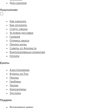
Для салонов
Покупателям
Как заказать
Как оплатить
Статус заказа
Условия доставки
Галерея
Отмена заказа
Промо-коды
Советы от флориста
Корпоративным клиентам
Оплата
Букеты
Альстромерии
Букеты из Роз
Пионы
Герберы
Лилии
Хризантемы
Эустома
Подарки
Воздушные шары