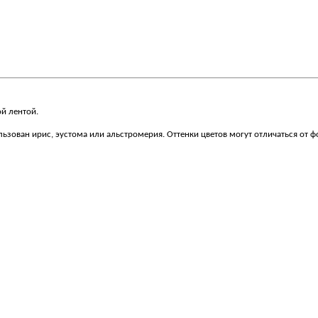
й лентой.
ьзован ирис, эустома или альстромерия. Оттенки цветов могут отличаться от ф