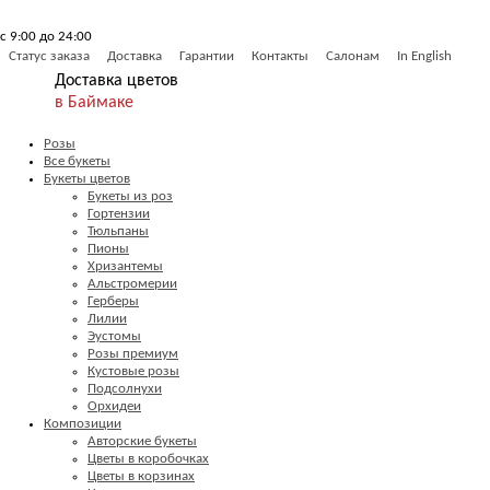
с 9:00 до 24:00
Статус заказа
Доставка
Гарантии
Контакты
Салонам
In English
Доставка цветов
в Баймаке
Розы
Все букеты
Букеты цветов
Букеты из роз
Гортензии
Тюльпаны
Пионы
Хризантемы
Альстромерии
Герберы
Лилии
Эустомы
Розы премиум
Кустовые розы
Подсолнухи
Орхидеи
Композиции
Авторские букеты
Цветы в коробочках
Цветы в корзинах