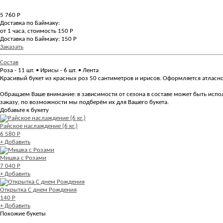
5 760
Р
Доставка по Баймаку:
от 1 часа, стоимость 150 Р
Доставка по Баймаку: 150 Р
Заказать
Состав
Роза - 11 шт. • Ирисы - 6 шт. • Лента
Красивый букет из красных роз 50 сантиметров и ирисов. Оформляется атласно
Обращаем Ваше внимание: в зависимости от сезона в составе может быть испол
заказу, по возможности мы подберём их для Вашего букета.
Добавьте к букету
Райское наслаждение (6 кг.)
6 580 Р
+ Добавить
Мишка с Розами
7 040 Р
+ Добавить
Открытка С днем Рождения
140 Р
+ Добавить
Похожие букеты