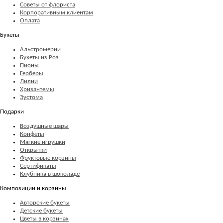
Советы от флориста
Корпоративным клиентам
Оплата
Букеты
Альстромерии
Букеты из Роз
Пионы
Герберы
Лилии
Хризантемы
Эустома
Подарки
Воздушные шары
Конфеты
Мягкие игрушки
Открытки
Фруктовые корзины
Сертификаты
Клубника в шоколаде
Композиции и корзины
Авторские букеты
Детские букеты
Цветы в корзинах