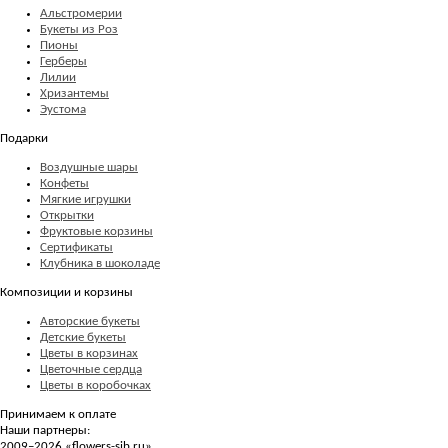
Альстромерии
Букеты из Роз
Пионы
Герберы
Лилии
Хризантемы
Эустома
Подарки
Воздушные шары
Конфеты
Мягкие игрушки
Открытки
Фруктовые корзины
Сертификаты
Клубника в шоколаде
Композиции и корзины
Авторские букеты
Детские букеты
Цветы в корзинах
Цветочные сердца
Цветы в коробочках
Принимаем к оплате
Наши партнеры:
2009–2026 «
flowers-sib.ru
»