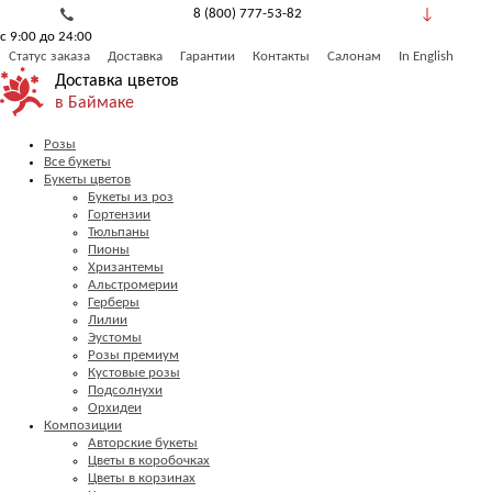
8 (800) 777-53-82
с 9:00 до 24:00
Обратный звонок
Статус заказа
Доставка
Гарантии
Контакты
Салонам
In English
Доставка цветов
в Баймаке
Розы
Все букеты
Букеты цветов
Букеты из роз
Гортензии
Тюльпаны
Пионы
Хризантемы
Альстромерии
Герберы
Лилии
Эустомы
Розы премиум
Кустовые розы
Подсолнухи
Орхидеи
Композиции
Авторские букеты
Цветы в коробочках
Цветы в корзинах